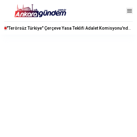
"Terörsüz Türkiye" Çerçeve Yasa Teklifi Adalet Komisyonu'nda Kabul Edildi