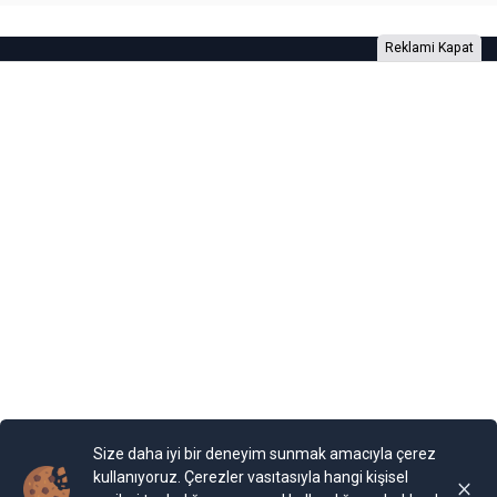
Reklami Kapat
Foto Galeri
Video Galeri
Anketler
Yazarlar
RSS
Burada yer alan yatırım bilgi, yorum ve tavsiyeleri yatırım danışmanlığı
kapsamında değildir. Yatırım danışmanlığı hizmeti, yetkili kuruluşlar
tarafından kişilerin risk ve getiri tercihleri dikkate alınarak kişiye özel
sunulmaktadır. Burada yer alan yorum ve tavsiyeler ise genel niteliktedir. Bu
tavsiyeler mali durumunuz ile risk ve getiri tercihlerinize uygun olmayabilir.
Size daha iyi bir deneyim sunmak amacıyla çerez
Bu nedenle, sadece burada yer alan bilgilere dayanılarak yatırım kararı
verilmesi beklentilerinize uygun sonuçlar doğurmayabilir.
kullanıyoruz. Çerezler vasıtasıyla hangi kişisel