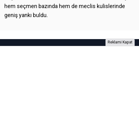
hem seçmen bazında hem de meclis kulislerinde
geniş yankı buldu.
Reklami Kapat
Foto Galeri
Video Galeri
Anketler
Yazarlar
RSS
Burada yer alan yatırım bilgi, yorum ve tavsiyeleri yatırım danışmanlığı
kapsamında değildir. Yatırım danışmanlığı hizmeti, yetkili kuruluşlar