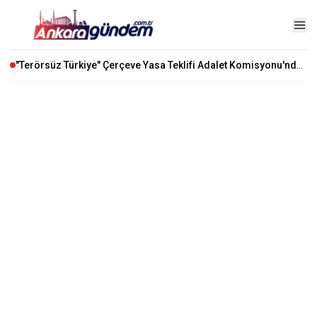
"Terörsüz Türkiye" Çerçeve Yasa Teklifi Adalet Komisyonu'nda Kabul Edildi