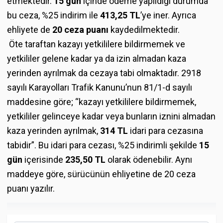
etmektedir.
15 gün
içinde ödeme yapıldığı durumda
bu ceza, %25 indirim ile
413,25 TL
’ye iner. Ayrıca
ehliyete de
20 ceza puanı
kaydedilmektedir.
Öte taraftan kazayı yetkililere bildirmemek ve
yetkililer gelene kadar ya da izin almadan kaza
yerinden ayrılmak da cezaya tabi olmaktadır. 2918
sayılı Karayolları Trafik Kanunu’nun 81/1-d sayılı
maddesine göre; “kazayı yetkililere bildirmemek,
yetkililer gelinceye kadar veya bunların iznini almadan
kaza yerinden ayrılmak,
314 TL
idari para cezasına
tabidir”. Bu idari para cezası, %25 indirimli şekilde
15
gün
içerisinde
235,50 TL
olarak ödenebilir. Aynı
maddeye göre, sürücünün ehliyetine de 20 ceza
puanı yazılır.