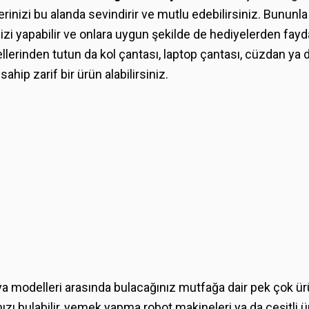
erinizi bu alanda sevindirir ve mutlu edebilirsiniz. Bununl
izi yapabilir ve onlara uygun şekilde de hediyelerden fayda
lerinden tutun da kol çantası, laptop çantası, cüzdan ya 
hip zarif bir ürün alabilirsiniz.
ya modelleri arasında bulacağınız mutfağa dair pek çok ür
ızı bulabilir, yemek yapma robot makineleri ya da çeşitli 