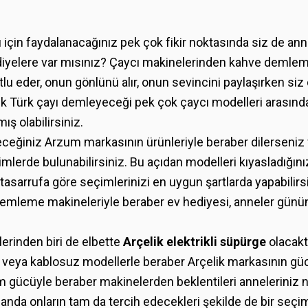
ü için faydalanacağınız pek çok fikir noktasında siz de an
ediyelere var mısınız? Çaycı makinelerinden kahve demle
tlu eder, onun gönlünü alır, onun sevincini paylaşırken si
lasik Türk çayı demleyeceği pek çok çaycı modelleri arasın
ş olabilirsiniz.
ceğiniz Arzum markasının ürünleriyle beraber dilerseniz 
imlerde bulunabilirsiniz. Bu açıdan modelleri kıyasladığın
tasarrufa göre seçimlerinizi en uygun şartlarda yapabilir
emleme makineleriyle beraber ev hediyesi, anneler günü
lerinden biri de elbette
Arçelik elektrikli süpürge
olacaktı
u veya kablosuz modellerle beraber Arçelik markasının g
im gücüyle beraber makinelerden beklentileri anneleriniz n
amanda onların tam da tercih edecekleri şekilde de bir seç