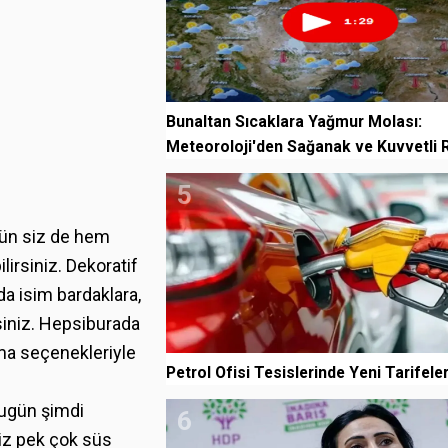
Bunaltan Sıcaklara Yağmur Molası:
Meteoroloji'den Sağanak ve Kuvvetli R
5
gün siz de hem
irsiniz. Dekoratif
a isim bardaklara,
rsiniz. Hepsiburada
ma seçenekleriyle
Petrol Ofisi Tesislerinde Yeni Tarifeler
 bugün şimdi
6
iz pek çok süs