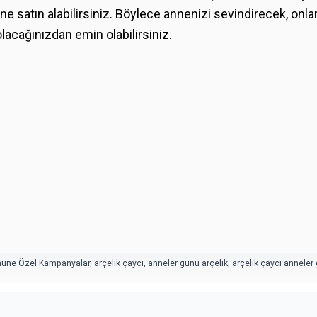
 satın alabilirsiniz. Böylece annenizi sevindirecek, onla
lacağınızdan emin olabilirsiniz.
ününe Özel Kampanyalar
,
arçelik çaycı
,
anneler günü arçelik
,
arçelik çaycı anneler