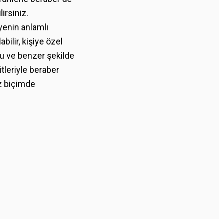
irsiniz.
yenin anlamlı
bilir, kişiye özel
 Bu ve benzer şekilde
tleriyle beraber
iz biçimde