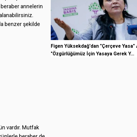
a beraber annelerin
lanabilirsiniz.
da benzer şekilde
Figen Yüksekdağ'dan "Çerçeve Yasa" 
"Özgürlüğümüz İçin Yasaya Gerek Y...
ün vardır. Mutfak
ürünlerle beraber de