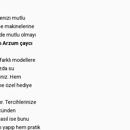
nenizi mutlu
me makinelerine
z de mutlu olmayı
da
Arzum çaycı
farklı modellere
ızda su
siniz. Hem
ne özel hediye
r. Tercihlerinize
ücünden
asıl ise bunu
im yapıp hem pratik