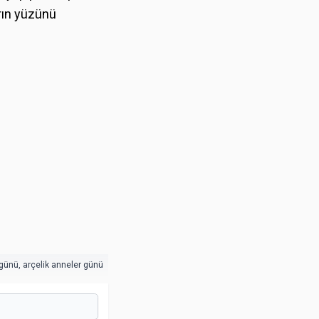
rın yüzünü
 günü
,
arçelik anneler günü