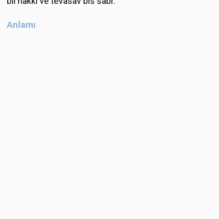
bil hakkı ve tevasav bis sabr.
Anlamı