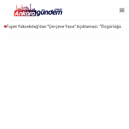
Suriye'nin Yeni Parlamentosunda Kadın Vekiller Vitrine Çıktı