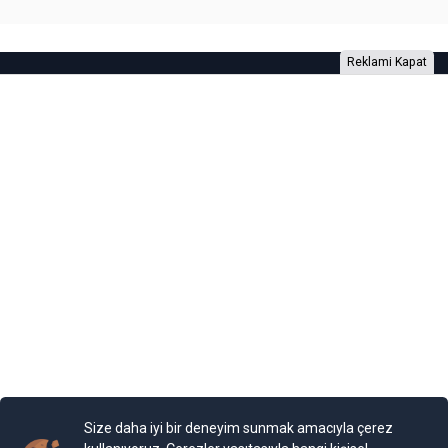
Reklami Kapat
Foto Galeri
Video Galeri
Anketler
Yazarlar
RSS
Burada yer alan yatırım bilgi, yorum ve tavsiyeleri yatırım danışmanlığı
kapsamında değildir. Yatırım danışmanlığı hizmeti, yetkili kuruluşlar
tarafından kişilerin risk ve getiri tercihleri dikkate alınarak kişiye özel
sunulmaktadır. Burada yer alan yorum ve tavsiyeler ise genel niteliktedir. Bu
tavsiyeler mali durumunuz ile risk ve getiri tercihlerinize uygun olmayabilir.
Size daha iyi bir deneyim sunmak amacıyla çerez
Bu nedenle, sadece burada yer alan bilgilere dayanılarak yatırım kararı
verilmesi beklentilerinize uygun sonuçlar doğurmayabilir.