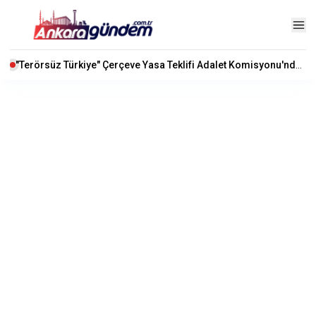
"Terörsüz Türkiye" Çerçeve Yasa Teklifi Adalet Komisyonu'nda Kabul Edildi