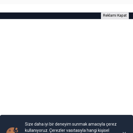
Reklami Kapat
Foto Galeri
Video Galeri
Anketler
Yazarlar
RSS
Burada yer alan yatırım bilgi, yorum ve tavsiyeleri yatırım danışmanlığı
kapsamında değildir. Yatırım danışmanlığı hizmeti, yetkili kuruluşlar
tarafından kişilerin risk ve getiri tercihleri dikkate alınarak kişiye özel
sunulmaktadır. Burada yer alan yorum ve tavsiyeler ise genel niteliktedir. Bu
tavsiyeler mali durumunuz ile risk ve getiri tercihlerinize uygun olmayabilir.
Size daha iyi bir deneyim sunmak amacıyla çerez
Bu nedenle, sadece burada yer alan bilgilere dayanılarak yatırım kararı
verilmesi beklentilerinize uygun sonuçlar doğurmayabilir.
kullanıyoruz. Çerezler vasıtasıyla hangi kişisel