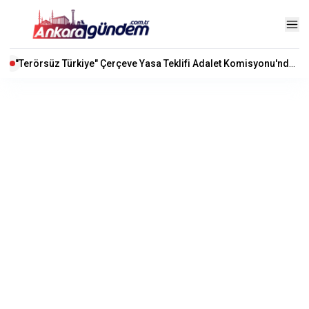
"Terörsüz Türkiye" Çerçeve Yasa Teklifi Adalet Komisyonu'nda Kabul Edildi