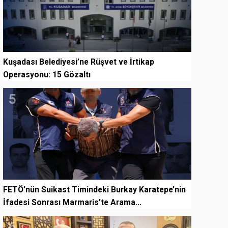
Kuşadası Belediyesi’ne Rüşvet ve İrtikap
Operasyonu: 15 Gözaltı
5
FETÖ’nün Suikast Timindeki Burkay Karatepe’nin
İfadesi Sonrası Marmaris'te Arama...
6