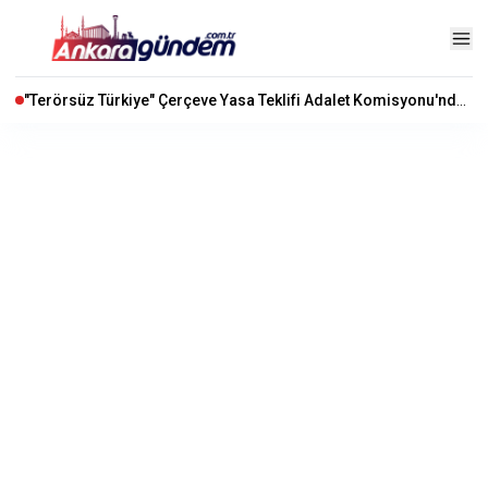
"Terörsüz Türkiye" Çerçeve Yasa Teklifi Adalet Komisyonu'nda Kabul Edildi