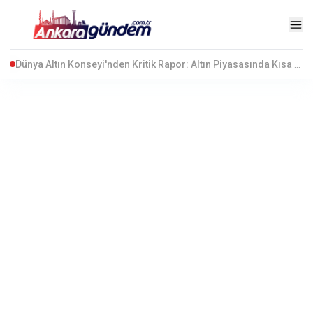
Kuşadası Belediyesi’ne Rüşvet ve İrtikap Operasyonu: 15 Gözaltı