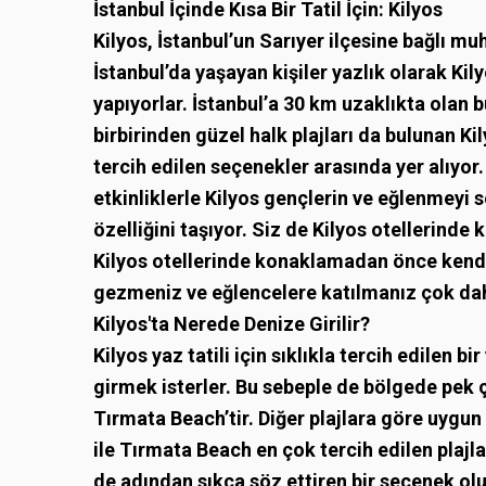
İstanbul İçinde Kısa Bir Tatil İçin: Kilyos
Kilyos, İstanbul’un Sarıyer ilçesine bağlı mu
İstanbul’da yaşayan kişiler yazlık olarak Kily
yapıyorlar. İstanbul’a 30 km uzaklıkta olan 
birbirinden güzel halk plajları da bulunan Kil
tercih edilen seçenekler arasında yer alıyor
etkinliklerle Kilyos gençlerin ve eğlenmeyi s
özelliğini taşıyor. Siz de
Kilyos otellerinde
k
Kilyos otellerinde konaklamadan önce kendin
gezmeniz ve eğlencelere katılmanız çok daha
Kilyos'ta Nerede Denize Girilir?
Kilyos yaz tatili için sıklıkla tercih edilen b
girmek isterler. Bu sebeple de bölgede pek ço
Tırmata Beach’tir. Diğer plajlara göre uygun
ile Tırmata Beach en çok tercih edilen plajl
de adından sıkça söz ettiren bir seçenek ol