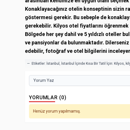
arasından kendinize en uygun olanı seçmek i
Konaklayacağınız otelin konseptinin sizin 
göstermesi gerekir. Bu sebeple de konaklaya
gerekebilir.
Kilyos otel fiyatlarını
öğrenmek i
Bölgede her şey dahil ve 5 yıldızlı oteller b
ve pansiyonlar da bulunmaktadır. Dilerseniz 
edebilir, fotoğraf ve otel bilgilerini inceley
— Etiketler:
İstanbul
,
İstanbul İçinde Kısa Bir Tatil İçin: Kilyos
,
ki
Yorum Yaz
YORUMLAR (0)
Henüz yorum yapılmamış.