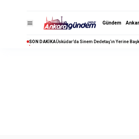
Gündem
Anka
SON DAKIKA
Akaryakıtta İndirim Beklentisi: Motorine 