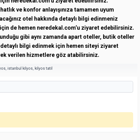
çin neredekal.com’u ziyaret edebilirsiniz.
rahatlık ve konfor anlayışınıza tamamen uyum
cağınız otel hakkında detaylı bilgi edinmeniz
çin de hemen neredekal.com’u ziyaret edebilirsiniz.
ulunduğu gibi aynı zamanda apart oteller, butik oteller
detaylı bilgi edinmek için hemen siteyi ziyaret
erek verilen hizmetlere göz atabilirsiniz.
lyos
,
istanbul kilyos
,
kilyos tatil