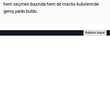
hem seçmen bazında hem de meclis kulislerinde
geniş yankı buldu.
Reklami Kapat
Foto Galeri
Video Galeri
Anketler
Yazarlar
RSS
Burada yer alan yatırım bilgi, yorum ve tavsiyeleri yatırım danışmanlığı
kapsamında değildir. Yatırım danışmanlığı hizmeti, yetkili kuruluşlar