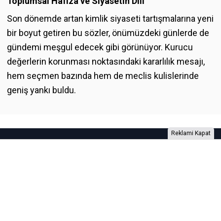
Toplumsal Hafıza ve Siyasetin Dili
Son dönemde artan kimlik siyaseti tartışmalarına yeni
bir boyut getiren bu sözler, önümüzdeki günlerde de
gündemi meşgul edecek gibi görünüyor. Kurucu
değerlerin korunması noktasındaki kararlılık mesajı,
hem seçmen bazında hem de meclis kulislerinde
geniş yankı buldu.
Reklami Kapat
Foto Galeri
Video Galeri
Anketler
Yazarlar