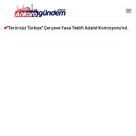
"Terörsüz Türkiye" Çerçeve Yasa Teklifi Adalet Komisyonu'nda Kabul Edildi