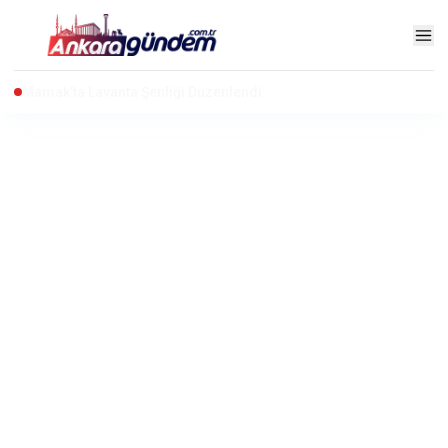
"Terörsüz Türkiye" Çerçeve Yasa Teklifi Adalet Komisyonu'nda Kabul Edildi