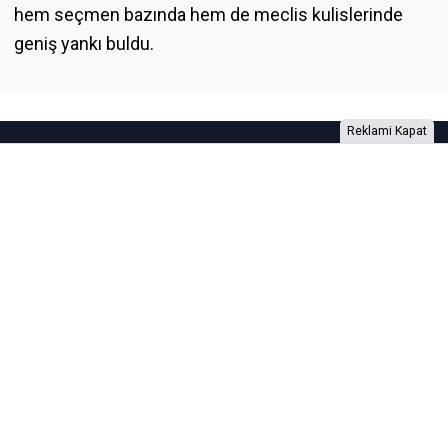
hem seçmen bazında hem de meclis kulislerinde
geniş yankı buldu.
Reklami Kapat
Foto Galeri
Video Galeri
Anketler
Yazarlar
RSS
Burada yer alan yatırım bilgi, yorum ve tavsiyeleri yatırım danışmanlığı
kapsamında değildir. Yatırım danışmanlığı hizmeti, yetkili kuruluşlar