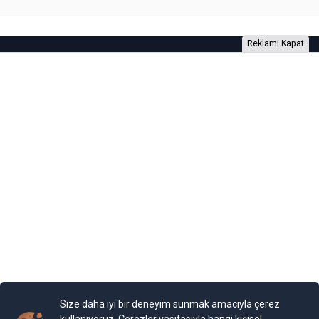
Reklami Kapat
Foto Galeri
Video Galeri
Anketler
Yazarlar
RSS
Burada yer alan yatırım bilgi, yorum ve tavsiyeleri yatırım danışmanlığı
kapsamında değildir. Yatırım danışmanlığı hizmeti, yetkili kuruluşlar
tarafından kişilerin risk ve getiri tercihleri dikkate alınarak kişiye özel
sunulmaktadır. Burada yer alan yorum ve tavsiyeler ise genel niteliktedir. Bu
tavsiyeler mali durumunuz ile risk ve getiri tercihlerinize uygun olmayabilir.
Size daha iyi bir deneyim sunmak amacıyla çerez
Bu nedenle, sadece burada yer alan bilgilere dayanılarak yatırım kararı
verilmesi beklentilerinize uygun sonuçlar doğurmayabilir.