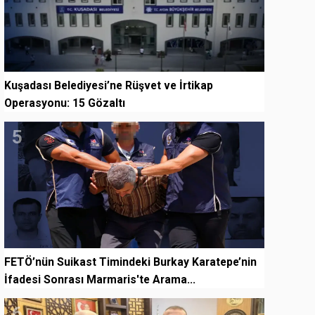
Kuşadası Belediyesi’ne Rüşvet ve İrtikap
Operasyonu: 15 Gözaltı
5
FETÖ’nün Suikast Timindeki Burkay Karatepe’nin
İfadesi Sonrası Marmaris'te Arama...
6