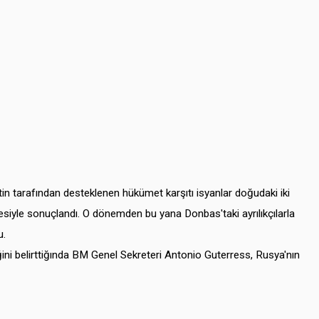
n tarafından desteklenen hükümet karşıtı isyanlar doğudaki iki
çmesiyle sonuçlandı. O dönemden bu yana Donbas'taki ayrılıkçılarla
u.
ni belirttiğında BM Genel Sekreteri Antonio Guterress, Rusya'nın