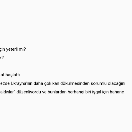
in yeterli mi?
k?
at başlattı
mezse Ukrayna'nın daha çok kan dökülmesinden sorumlu olacağını
ldırılar" düzenliyordu ve bunlardan herhangi biri işgal için bahane