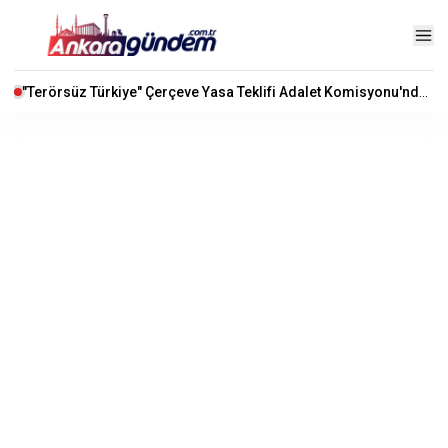
"Terörsüz Türkiye" Çerçeve Yasa Teklifi Adalet Komisyonu'nda Kabul Edildi