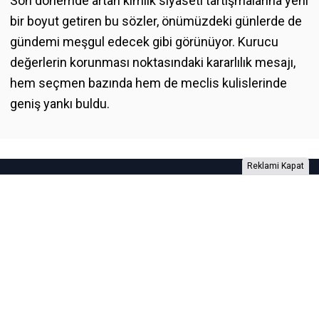
Son dönemde artan kimlik siyaseti tartışmalarına yeni
bir boyut getiren bu sözler, önümüzdeki günlerde de
gündemi meşgul edecek gibi görünüyor. Kurucu
değerlerin korunması noktasındaki kararlılık mesajı,
hem seçmen bazında hem de meclis kulislerinde
geniş yankı buldu.
Reklami Kapat
Foto Galeri
Video Galeri
Anketler
Yazarlar
RSS