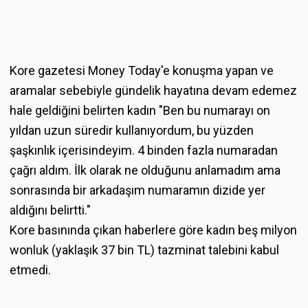
Kore gazetesi Money Today'e konuşma yapan ve
aramalar sebebiyle gündelik hayatına devam edemez
hale geldiğini belirten kadın "Ben bu numarayı on
yıldan uzun süredir kullanıyordum, bu yüzden
şaşkınlık içerisindeyim. 4 binden fazla numaradan
çağrı aldım. İlk olarak ne olduğunu anlamadım ama
sonrasında bir arkadaşım numaramın dizide yer
aldığını belirtti."
Kore basınında çıkan haberlere göre kadın beş milyon
wonluk (yaklaşık 37 bin TL) tazminat talebini kabul
etmedi.