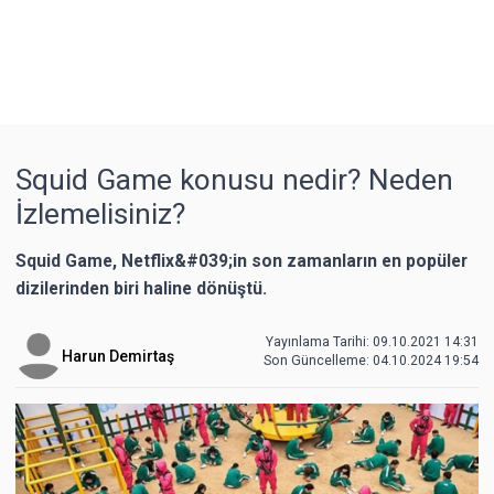
Squid Game konusu nedir? Neden
İzlemelisiniz?
Squid Game, Netflix&#039;in son zamanların en popüler
dizilerinden biri haline dönüştü.
Yayınlama Tarihi: 09.10.2021 14:31
Harun Demirtaş
Son Güncelleme:
04.10.2024 19:54