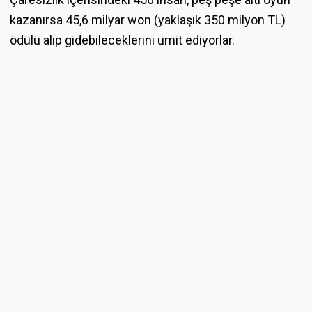
kazanırsa 45,6 milyar won (yaklaşık 350 milyon TL)
ödülü alıp gidebileceklerini ümit ediyorlar.