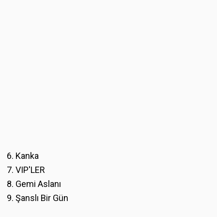
6. Kanka
7. VIP'LER
8. Gemi Aslanı
9. Şanslı Bir Gün