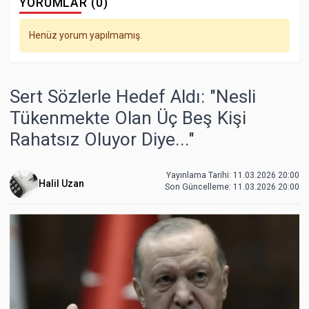
YORUMLAR (0)
Henüz yorum yapılmamış.
Sert Sözlerle Hedef Aldı: "Nesli
Tükenmekte Olan Üç Beş Kişi
Rahatsız Oluyor Diye..."
Yayınlama Tarihi: 11.03.2026 20:00
Halil Uzan
Son Güncelleme:
11.03.2026 20:00