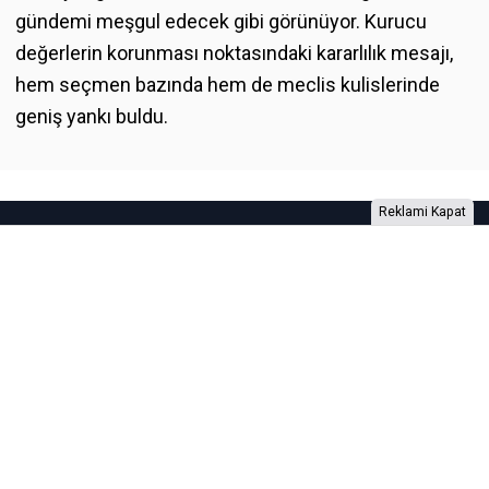
gündemi meşgul edecek gibi görünüyor. Kurucu
değerlerin korunması noktasındaki kararlılık mesajı,
hem seçmen bazında hem de meclis kulislerinde
geniş yankı buldu.
Reklami Kapat
Foto Galeri
Video Galeri
Anketler
Yazarlar
RSS