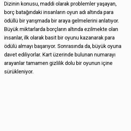
Dizinin konusu, maddi olarak problemler yaşayan,
borç batağındaki insanların oyun adı altında para
ödüllü bir yarışmada bir araya gelmelerini anlatıyor.
Büyük miktarlarda borçların altında ezilmekte olan
insanlar, ilk olarak basit bir oyunu kazanarak para
ödülü almayı başarıyor. Sonrasında da, büyük oyuna
davet ediliyorlar. Kart üzerinde bulunan numarayı
arayanlar tamamen gizlilik dolu bir oyunun içine
sürükleniyor.