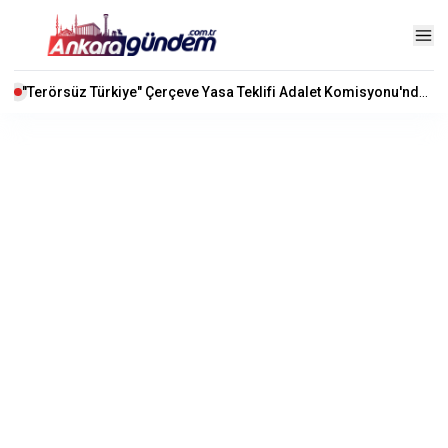
"Terörsüz Türkiye" Çerçeve Yasa Teklifi Adalet Komisyonu'nda Kabul Edildi