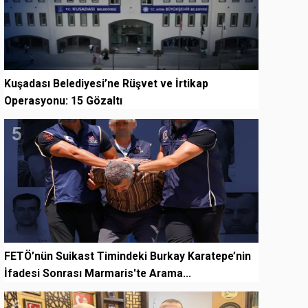
Kuşadası Belediyesi’ne Rüşvet ve İrtikap
Operasyonu: 15 Gözaltı
5
FETÖ’nün Suikast Timindeki Burkay Karatepe’nin
İfadesi Sonrası Marmaris'te Arama...
6