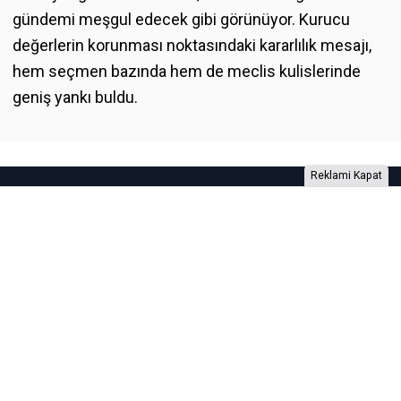
gündemi meşgul edecek gibi görünüyor. Kurucu
değerlerin korunması noktasındaki kararlılık mesajı,
hem seçmen bazında hem de meclis kulislerinde
geniş yankı buldu.
Reklami Kapat
Foto Galeri
Video Galeri
Anketler
Yazarlar
RSS