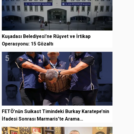
Kuşadası Belediyesi’ne Rüşvet ve İrtikap
Operasyonu: 15 Gözaltı
5
FETÖ’nün Suikast Timindeki Burkay Karatepe’nin
İfadesi Sonrası Marmaris'te Arama...
6