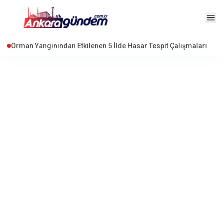
Ankara'da Yangın Dehşeti: 3 Ev Alevlere Teslim Oldu