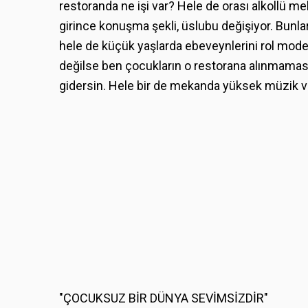
restoranda ne işi var? Hele de orası alkollü me
girince konuşma şekli, üslubu değişiyor. Bunla
hele de küçük yaşlarda ebeveynlerini rol model a
değilse ben çocukların o restorana alınmaması t
gidersin. Hele bir de mekanda yüksek müzik v
"ÇOCUKSUZ BİR DÜNYA SEVİMSİZDİR"