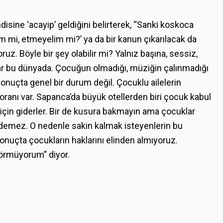
isine ‘acayip’ geldiğini belirterek, “Sanki koskoca
im mi, etmeyelim mi?’ ya da bir kanun çıkarılacak da
ruz. Böyle bir şey olabilir mi? Yalnız başına, sessiz,
ar bu dünyada. Çocuğun olmadığı, müziğin çalınmadığı
 Sonuçta genel bir durum değil. Çocuklu ailelerin
storanı var. Sapanca’da büyük otellerden biri çocuk kabul
çin giderler. Bir de kusura bakmayın ama çocuklar
a’ demez. O nedenle sakin kalmak isteyenlerin bu
 Sonuçta çocukların haklarını elinden almıyoruz.
örmüyorum” diyor.