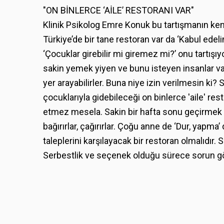
"ON BİNLERCE ‘AİLE’ RESTORANI VAR"
Klinik Psikolog Emre Konuk bu tartışmanın kend
Türkiye’de bir tane restoran var da ‘Kabul edel
‘Çocuklar girebilir mi giremez mi?’ onu tartışıyo
sakin yemek yiyen ve bunu isteyen insanlar v
yer arayabilirler. Buna niye izin verilmesin ki?
çocuklarıyla gidebileceği on binlerce 'aile' re
etmez mesela. Sakin bir hafta sonu geçirmek i
bağırırlar, çağırırlar. Çoğu anne de ‘Dur, yapm
taleplerini karşılayacak bir restoran olmalıdır.
Serbestlik ve seçenek olduğu sürece sorun g