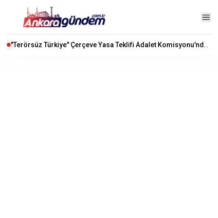
"Terörsüz Türkiye" Çerçeve Yasa Teklifi Adalet Komisyonu'nda Kabul Edildi