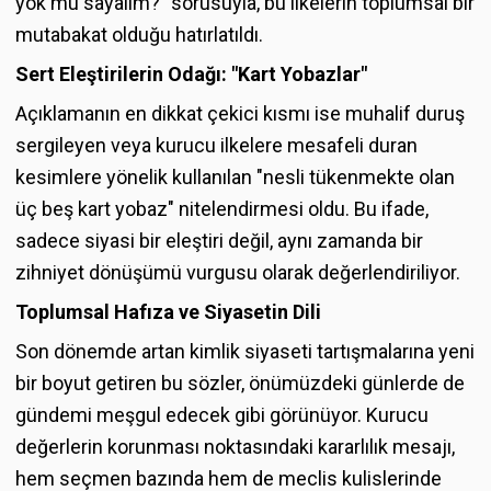
yok mu sayalım?" sorusuyla, bu ilkelerin toplumsal bir
mutabakat olduğu hatırlatıldı.
Sert Eleştirilerin Odağı: "Kart Yobazlar"
Açıklamanın en dikkat çekici kısmı ise muhalif duruş
sergileyen veya kurucu ilkelere mesafeli duran
kesimlere yönelik kullanılan "nesli tükenmekte olan
üç beş kart yobaz" nitelendirmesi oldu. Bu ifade,
sadece siyasi bir eleştiri değil, aynı zamanda bir
zihniyet dönüşümü vurgusu olarak değerlendiriliyor.
Toplumsal Hafıza ve Siyasetin Dili
Son dönemde artan kimlik siyaseti tartışmalarına yeni
bir boyut getiren bu sözler, önümüzdeki günlerde de
gündemi meşgul edecek gibi görünüyor. Kurucu
değerlerin korunması noktasındaki kararlılık mesajı,
hem seçmen bazında hem de meclis kulislerinde