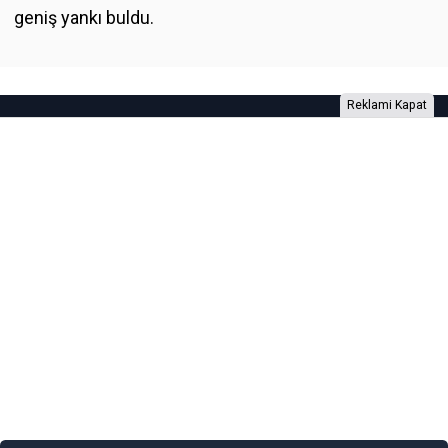
geniş yankı buldu.
Reklami Kapat
Foto Galeri
Video Galeri
Anketler
Yazarlar
RSS
Burada yer alan yatırım bilgi, yorum ve tavsiyeleri yatırım danışmanlığı
kapsamında değildir. Yatırım danışmanlığı hizmeti, yetkili kuruluşlar
tarafından kişilerin risk ve getiri tercihleri dikkate alınarak kişiye özel
sunulmaktadır. Burada yer alan yorum ve tavsiyeler ise genel niteliktedir. Bu