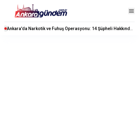
Ankara'da Narkotik ve Fuhuş Operasyonu: 14 Şüpheli Hakkında Gözaltı Kararı