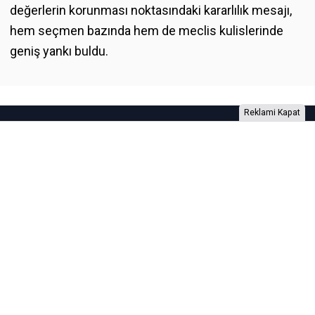
değerlerin korunması noktasındaki kararlılık mesajı,
hem seçmen bazında hem de meclis kulislerinde
geniş yankı buldu.
Reklami Kapat
Foto Galeri
Video Galeri
Anketler
Yazarlar
RSS
Burada yer alan yatırım bilgi, yorum ve tavsiyeleri yatırım danışmanlığı