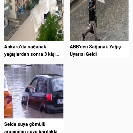
Ankara'da sağanak
ABB’den Sağanak Yağış
yağışlardan sonra 3 kişi
Uyarısı Geldi
hayatını kaybederken 1 kişi
kayboldu
Selde suya gömülü
aracından suyu bardakla