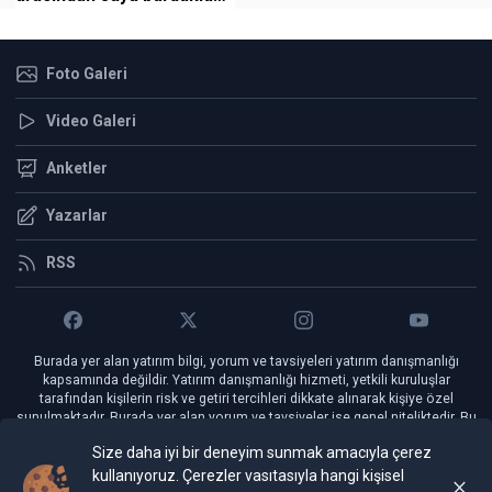
boşalttı
Foto Galeri
Video Galeri
Anketler
Yazarlar
RSS
Burada yer alan yatırım bilgi, yorum ve tavsiyeleri yatırım danışmanlığı
kapsamında değildir. Yatırım danışmanlığı hizmeti, yetkili kuruluşlar
tarafından kişilerin risk ve getiri tercihleri dikkate alınarak kişiye özel
sunulmaktadır. Burada yer alan yorum ve tavsiyeler ise genel niteliktedir. Bu
tavsiyeler mali durumunuz ile risk ve getiri tercihlerinize uygun olmayabilir.
Size daha iyi bir deneyim sunmak amacıyla çerez
Bu nedenle, sadece burada yer alan bilgilere dayanılarak yatırım kararı
verilmesi beklentilerinize uygun sonuçlar doğurmayabilir.
kullanıyoruz. Çerezler vasıtasıyla hangi kişisel