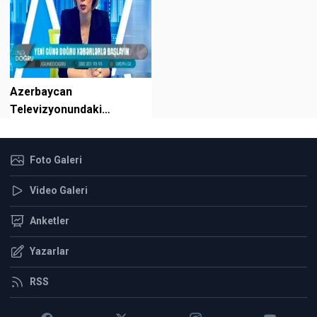
Azerbaycan
Televizyonundaki
Eğlenceli Bill Gates ve Aşı
Yorumu, Türkiye'de de
Foto Galeri
Gü...
Video Galeri
Anketler
Yazarlar
RSS