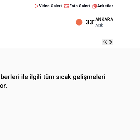
Video Galeri
Foto Galeri
Anketler
ANKARA
33°
Açık
i ile ilgili tüm sıcak gelişmeleri
or.