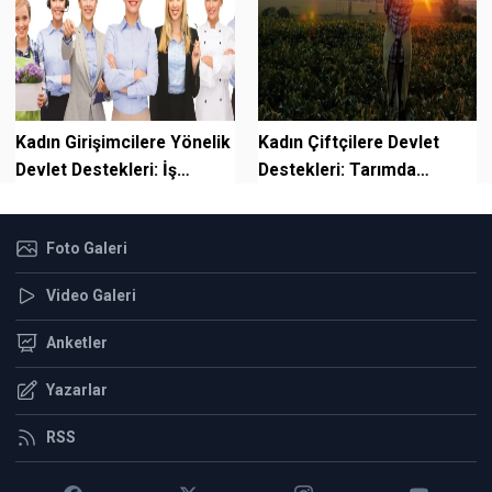
Kadın Girişimcilere Yönelik
Kadın Çiftçilere Devlet
Devlet Destekleri: İş
Destekleri: Tarımda
Dünyasında Eşit Fırsatlar
Güçlenen Kadınların Rolü
ve Geleceği
Foto Galeri
Video Galeri
Anketler
Yazarlar
RSS