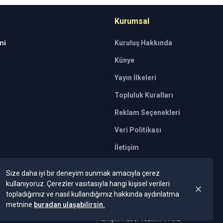
Kurumsal
mi
Kuruluş Hakkında
Künye
Yayın İlkeleri
Topluluk Kuralları
Reklam Seçenekleri
Veri Politikası
İletişim
tkili kuruluşlar tarafından kişilerin risk
Size daha iyi bir deneyim sunmak amacıyla çerez
 Bu tavsiyeler mali durumunuz ile risk ve
kullanıyoruz. Çerezler vasıtasıyla hangi kişisel verileri
mesi beklentilerinize uygun sonuçlar
topladığımız ve nasıl kullandığımız hakkında aydınlatma
metnine
buradan ulaşabilirsin.
FiBilişim Haber Yazılımı
v1.5.2