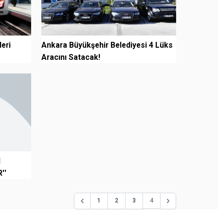
eri
Ankara Büyükşehir Belediyesi 4 Lüks
Aracını Satacak!
I
''
4
1
2
3