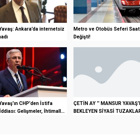
avaş: Ankara’da internetsiz
Metro ve Otobüs Seferi Saatl
madı
Değişti!
avaş'ın CHP'den İstifa
ÇETİN AY '' MANSUR YAVAŞ'
ddiası: Gelişmeler, İhtimaller
BEKLEYEN SİYASİ TUZAKLAR
..