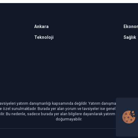
Ankara
Ekono
Teknoloji
Sağlık
avsiyeleri yatırım danışmanlığı kapsamında değildir. Yatırım danışmanlığı hizmeti, ye
şiye özel sunulmaktadır. Burada yer alan yorum ve tavsiyeler ise genel niteliktedir.
ilir. Bu nedenle, sadece burada yer alan bilgilere dayanılarak yatırım kararı veril
doğurmayabilir.