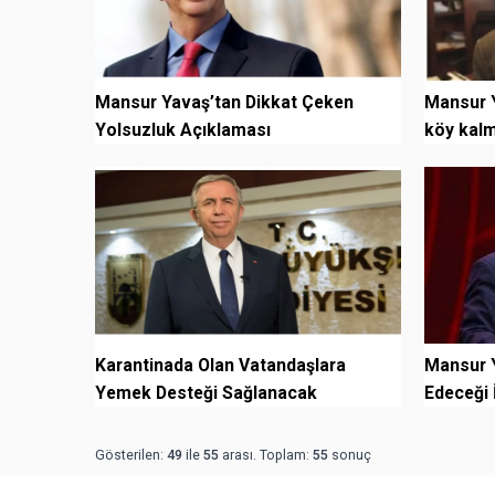
Mansur Yavaş’tan Dikkat Çeken
Mansur Y
Yolsuzluk Açıklaması
köy kal
Karantinada Olan Vatandaşlara
Mansur Y
Yemek Desteği Sağlanacak
Edeceği İ
ve Olası.
Gösterilen:
49
ile
55
arası. Toplam:
55
sonuç