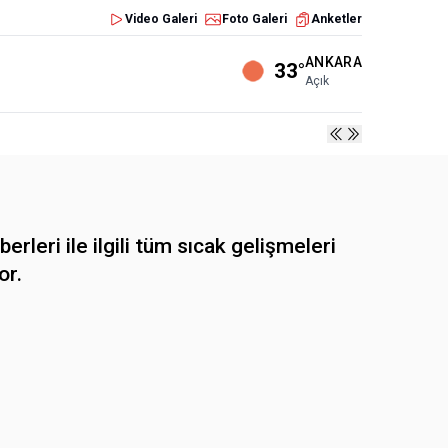
Video Galeri
Foto Galeri
Anketler
ANKARA
33°
Açık
i ile ilgili tüm sıcak gelişmeleri
or.