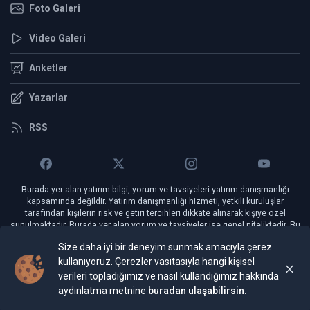
Foto Galeri
Video Galeri
Anketler
Yazarlar
RSS
Burada yer alan yatırım bilgi, yorum ve tavsiyeleri yatırım danışmanlığı
kapsamında değildir. Yatırım danışmanlığı hizmeti, yetkili kuruluşlar
tarafından kişilerin risk ve getiri tercihleri dikkate alınarak kişiye özel
sunulmaktadır. Burada yer alan yorum ve tavsiyeler ise genel niteliktedir. Bu
tavsiyeler mali durumunuz ile risk ve getiri tercihlerinize uygun olmayabilir.
Size daha iyi bir deneyim sunmak amacıyla çerez
Bu nedenle, sadece burada yer alan bilgilere dayanılarak yatırım kararı
verilmesi beklentilerinize uygun sonuçlar doğurmayabilir.
kullanıyoruz. Çerezler vasıtasıyla hangi kişisel
verileri topladığımız ve nasıl kullandığımız hakkında
aydınlatma metnine
buradan ulaşabilirsin.
Ankara Gündem © 2024
FiBilişim Haber Yazılımı
v1.5.2