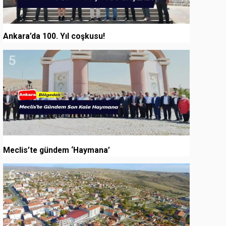
Ankara’da 100. Yıl coşkusu!
5
Meclis’te gündem ‘Haymana’
6