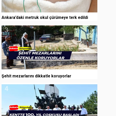
Ankara’daki metruk okul çürümeye terk edildi
3
Şehit mezarlarını dikkatle koruyorlar
4