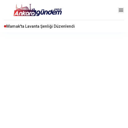
"Terörsüz Türkiye" Çerçeve Yasa Teklifi Adalet Komisyonu'nda Kabul Edildi