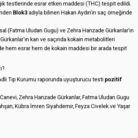
ojik testlerinde esrar etken maddesi (THC) tespit edildi.
rinden
Blok3
adıyla bilinen Hakan Aydın’ın saç örneğinde
 Ünsal (Fatma Uludan Gugu) ve Zehra Hanzade Gürkanlar’ın
ürkanlar'ın kan ve saçında kokain metabolitleri
inde hem esrar hem de kokain maddesi bir arada tespit
ı?
Adli Tıp Kurumu raporunda uyuşturucu testi
pozitif
 Canevi, Zehra Hanzade Gürkanlar, Fatma Uludan Gugu
ahşan, Kübra İmren Siyahdemir, Feyza Civelek ve Yaşar