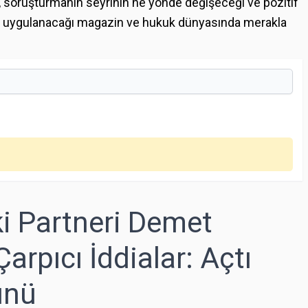
, soruşturmanın seyrinin ne yönde değişeceği ve pozitif
arın uygulanacağı magazin ve hukuk dünyasında merakla
i Partneri Demet
rpıcı İddialar: Açtı
ünü