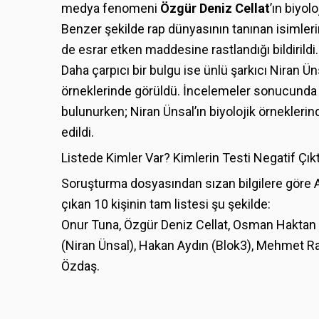
medya fenomeni
Özgür Deniz Cellat
’ın biyol
Benzer şekilde rap dünyasının tanınan isimle
de esrar etken maddesine rastlandığı bildirildi.
Daha çarpıcı bir bulgu ise ünlü şarkıcı Niran
örneklerinde görüldü. İncelemeler sonucunda G
bulunurken; Niran Ünsal’ın biyolojik örnekler
edildi.
Listede Kimler Var? Kimlerin Testi Negatif Çıkt
Soruşturma dosyasından sızan bilgilere göre 
çıkan 10 kişinin tam listesi şu şekilde:
Onur Tuna, Özgür Deniz Cellat, Osman Haktan
(Niran Ünsal), Hakan Aydın (Blok3), Mehmet R
Özdaş.