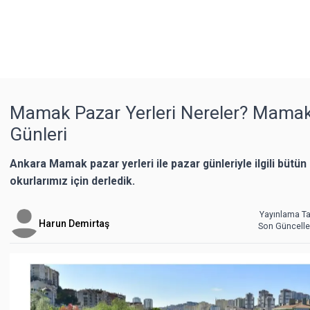
Mamak Pazar Yerleri Nereler? Mama
Günleri
Ankara Mamak pazar yerleri ile pazar günleriyle ilgili bütün b
okurlarımız için derledik.
Yayınlama Ta
Harun Demirtaş
Son Güncell