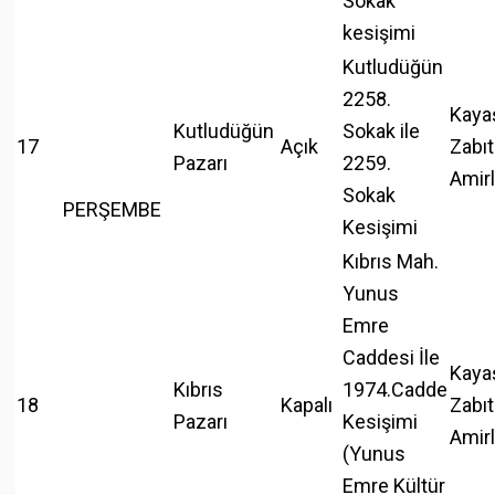
Sokak
kesişimi
Kutludüğün
2258.
Kaya
Kutludüğün
Sokak ile
17
Açık
Zabıt
Pazarı
2259.
Amirl
Sokak
PERŞEMBE
Kesişimi
Kıbrıs Mah.
Yunus
Emre
Caddesi İle
Kaya
Kıbrıs
1974.Cadde
18
Kapalı
Zabıt
Pazarı
Kesişimi
Amirl
(Yunus
Emre Kültür