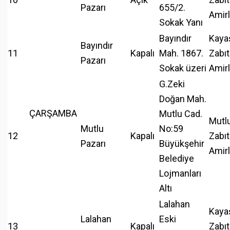
Pazarı
655/2.
Amirl
Sokak Yanı
Bayındır
Kaya
Bayındır
11
Kapalı
Mah. 1867.
Zabıt
Pazarı
Sokak üzeri
Amirl
G.Zeki
Doğan Mah.
ÇARŞAMBA
Mutlu Cad.
Mutl
Mutlu
No:59
12
Kapalı
Zabıt
Pazarı
Büyükşehir
Amirl
Belediye
Lojmanları
Altı
Lalahan
Kaya
Lalahan
Eski
13
Kapalı
Zabıt