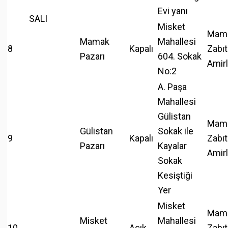
Evi yanı
SALI
Misket
Mam
Mamak
Mahallesi
8
Kapalı
Zabıt
Pazarı
604. Sokak
Amirl
No:2
A. Paşa
Mahallesi
Gülistan
Mam
Gülistan
Sokak ile
9
Kapalı
Zabıt
Pazarı
Kayalar
Amirl
Sokak
Kesiştiği
Yer
Misket
Mam
Misket
Mahallesi
10
Açık
Zabıt