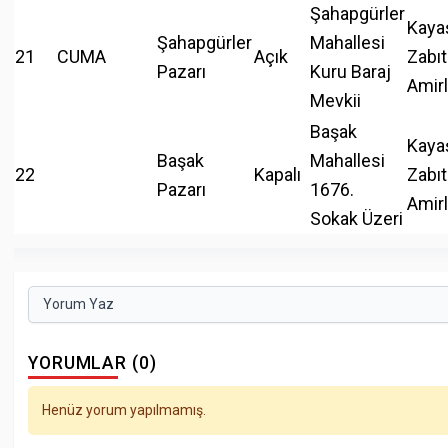
Şahapgürler
Kaya
Şahapgürler
Mahallesi
21
CUMA
Açık
Zabıt
Pazarı
Kuru Baraj
Amirl
Mevkii
Başak
Kaya
Başak
Mahallesi
22
Kapalı
Zabıt
Pazarı
1676.
Amirl
Sokak Üzeri
Yorum Yaz
YORUMLAR (0)
Henüz yorum yapılmamış.