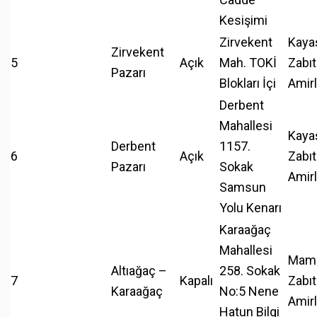
Kesişimi
Zirvekent
Kaya
Zirvekent
5
Açık
Mah. TOKİ
Zabıt
Pazarı
Blokları İçi
Amirl
Derbent
Mahallesi
Kaya
Derbent
1157.
6
Açık
Zabıt
Pazarı
Sokak
Amirl
Samsun
Yolu Kenarı
Karaağaç
Mahallesi
Mam
Altıağaç –
258. Sokak
7
Kapalı
Zabıt
Karaağaç
No:5 Nene
Amirl
Hatun Bilgi