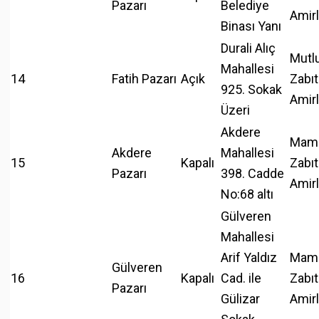
Pazarı
Belediye
Amirl
Binası Yanı
Durali Alıç
Mutl
Mahallesi
14
Fatih Pazarı
Açık
Zabıt
925. Sokak
Amirl
Üzeri
Akdere
Mam
Akdere
Mahallesi
15
Kapalı
Zabıt
Pazarı
398. Cadde
Amirl
No:68 altı
Gülveren
Mahallesi
Arif Yaldız
Mam
Gülveren
16
Kapalı
Cad. ile
Zabıt
Pazarı
Gülizar
Amirl