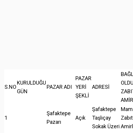
BAĞL
PAZAR
KURULDUĞU
OLD
S.NO
PAZAR ADI
YERİ
ADRESİ
GÜN
ZABI
ŞEKLİ
AMİR
Şafaktepe
Mam
Şafaktepe
1
Açık
Taşlıçay
Zabıt
Pazarı
Sokak Üzeri
Amirl