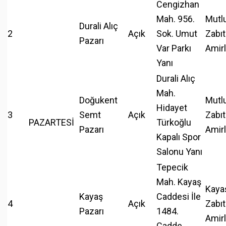
Cengizhan
Mah. 956.
Mutl
Durali Alıç
2
Açık
Sok. Umut
Zabıt
Pazarı
Var Parkı
Amirl
Yanı
Durali Alıç
Mah.
Doğukent
Mutl
Hidayet
3
Semt
Açık
Zabıt
PAZARTESİ
Türkoğlu
Pazarı
Amirl
Kapalı Spor
Salonu Yanı
Tepecik
Mah. Kayaş
Kaya
Kayaş
Caddesi İle
4
Açık
Zabıt
Pazarı
1484.
Amirl
Cadde