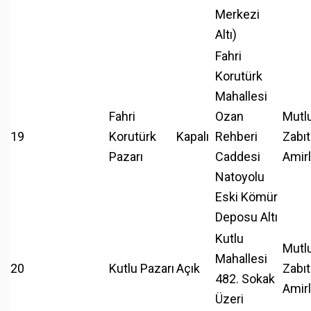
Merkezi
Altı)
Fahri
Korutürk
Mahallesi
Fahri
Ozan
Mutl
19
Korutürk
Kapalı
Rehberi
Zabıt
Pazarı
Caddesi
Amirl
Natoyolu
Eski Kömür
Deposu Altı
Kutlu
Mutl
Mahallesi
20
Kutlu Pazarı
Açık
Zabıt
482. Sokak
Amirl
Üzeri