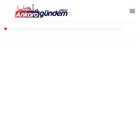
Akaryakıtta İndirim Beklentisi: Motorine İndirim Geliyor