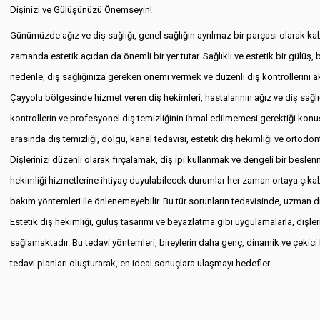
Dişinizi ve Gülüşünüzü Önemseyin!
Günümüzde ağız ve diş sağlığı, genel sağlığın ayrılmaz bir parçası olarak ka
zamanda estetik açıdan da önemli bir yer tutar. Sağlıklı ve estetik bir gülüş, b
nedenle, diş sağlığınıza gereken önemi vermek ve düzenli diş kontrollerini
Çayyolu bölgesinde hizmet veren diş hekimleri, hastalarının ağız ve diş sağl
kontrollerin ve profesyonel diş temizliğinin ihmal edilmemesi gerektiği kon
arasında diş temizliği, dolgu, kanal tedavisi, estetik diş hekimliği ve ortodon
Dişlerinizi düzenli olarak fırçalamak, diş ipi kullanmak ve dengeli bir bes
hekimliği hizmetlerine ihtiyaç duyulabilecek durumlar her zaman ortaya çıkabili
bakım yöntemleri ile önlenemeyebilir. Bu tür sorunların tedavisinde, uzman d
Estetik diş hekimliği, gülüş tasarımı ve beyazlatma gibi uygulamalarla, di
sağlamaktadır. Bu tedavi yöntemleri, bireylerin daha genç, dinamik ve çekici b
tedavi planları oluşturarak, en ideal sonuçlara ulaşmayı hedefler.