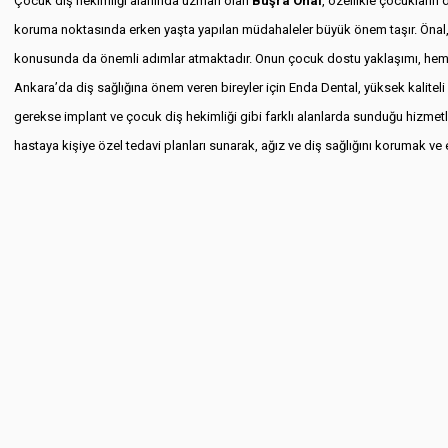
Çocuk diş hekimliği alanında uzman olan
Büşra Önal
, özellikle çocukların 
koruma noktasında erken yaşta yapılan müdahaleler büyük önem taşır. Önal, bu
konusunda da önemli adımlar atmaktadır. Onun çocuk dostu yaklaşımı, hem
Ankara’da diş sağlığına önem veren bireyler için Enda Dental, yüksek kaliteli
gerekse implant ve çocuk diş hekimliği gibi farklı alanlarda sunduğu hizmetle
hastaya kişiye özel tedavi planları sunarak, ağız ve diş sağlığını korumak ve