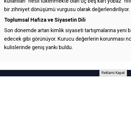
kullanılan "nesli tükenmekte olan üç beş kart yobaz" nit
bir zihniyet dönüşümü vurgusu olarak değerlendiriliyor.
Toplumsal Hafıza ve Siyasetin Dili
Son dönemde artan kimlik siyaseti tartışmalarına yeni
edecek gibi görünüyor. Kurucu değerlerin korunması n
kulislerinde geniş yankı buldu.
Reklami Kapat
Foto Galeri
Video Galeri
Anketler
Yazarlar
RSS