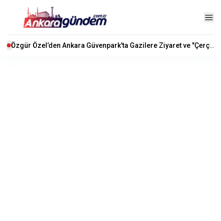
Özgür Özel’den Ankara Güvenpark'ta Gazilere Ziyaret ve "Çerçeve Yasa" Mesajı