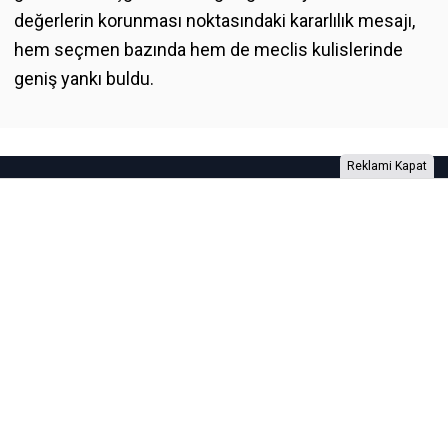
değerlerin korunması noktasındaki kararlılık mesajı,
hem seçmen bazında hem de meclis kulislerinde
geniş yankı buldu.
Reklami Kapat
Foto Galeri
Video Galeri
Anketler
Yazarlar
RSS