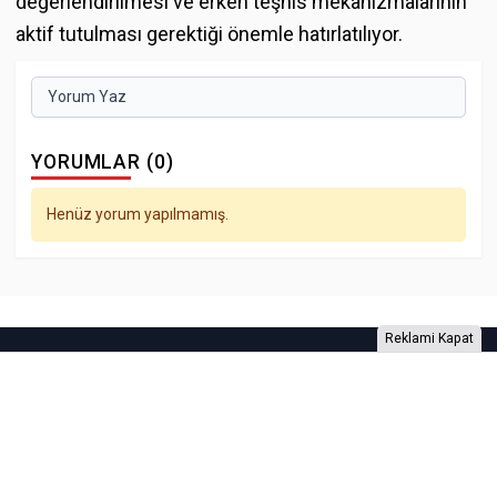
değerlendirilmesi ve erken teşhis mekanizmalarının
aktif tutulması gerektiği önemle hatırlatılıyor.
Yorum Yaz
YORUMLAR (0)
Henüz yorum yapılmamış.
Reklami Kapat
Foto Galeri
Video Galeri
Anketler