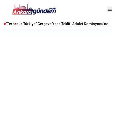
"Terörsüz Türkiye" Çerçeve Yasa Teklifi Adalet Komisyonu'nda Kabul Edildi