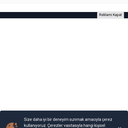
Reklami Kapat
Foto Galeri
Video Galeri
Anketler
Yazarlar
RSS
Burada yer alan yatırım bilgi, yorum ve tavsiyeleri yatırım danışmanlığı
kapsamında değildir. Yatırım danışmanlığı hizmeti, yetkili kuruluşlar
tarafından kişilerin risk ve getiri tercihleri dikkate alınarak kişiye özel
sunulmaktadır. Burada yer alan yorum ve tavsiyeler ise genel niteliktedir. Bu
tavsiyeler mali durumunuz ile risk ve getiri tercihlerinize uygun olmayabilir.
Size daha iyi bir deneyim sunmak amacıyla çerez
Bu nedenle, sadece burada yer alan bilgilere dayanılarak yatırım kararı
verilmesi beklentilerinize uygun sonuçlar doğurmayabilir.
kullanıyoruz. Çerezler vasıtasıyla hangi kişisel