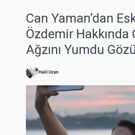
Can Yaman’dan Esk
Özdemir Hakkında Ça
Ağzını Yumdu Göz
Halil Uzan