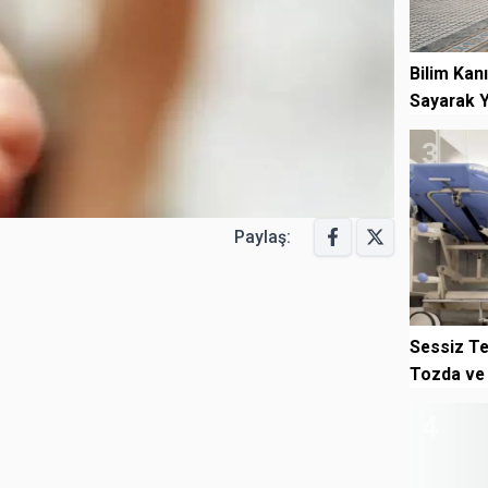
Bilim Kan
Sayarak Yü
3
Paylaş:
Sessiz Te
Tozda ve 
4