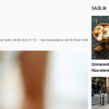
SAĞLIK
1
ma Tarihi: 30.05.2022 21:15
—
Son Güncelleme:
06.09.2024 14:50
Uzmanında
Hücrelerin
2