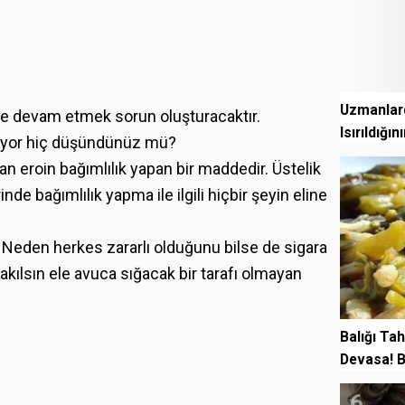
Uzmanlard
çmeye devam etmek sorun oluşturacaktır.
Isırıldığı
iliyor hiç düşündünüz mü?
an eroin bağımlılık yapan bir maddedir. Üstelik
5
de bağımlılık yapma ile ilgili hiçbir şeyin eline
Neden herkes zararlı olduğunu bilse de sigara
kılsın ele avuca sığacak bir tarafı olmayan
Balığı Ta
Devasa! B
6