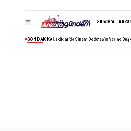
Gündem
Anka
SON DAKIKA
Akaryakıtta İndirim Beklentisi: Motorine 