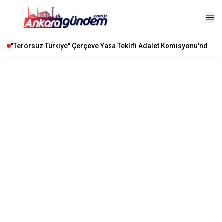
"Terörsüz Türkiye" Çerçeve Yasa Teklifi Adalet Komisyonu'nda Kabul Edildi