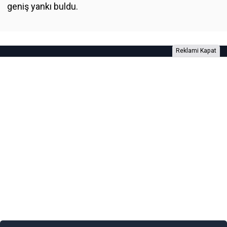
geniş yankı buldu.
Reklami Kapat
Foto Galeri
Video Galeri
Anketler
Yazarlar
RSS
Burada yer alan yatırım bilgi, yorum ve tavsiyeleri yatırım danışmanlığı
kapsamında değildir. Yatırım danışmanlığı hizmeti, yetkili kuruluşlar
tarafından kişilerin risk ve getiri tercihleri dikkate alınarak kişiye özel
sunulmaktadır. Burada yer alan yorum ve tavsiyeler ise genel niteliktedir. Bu